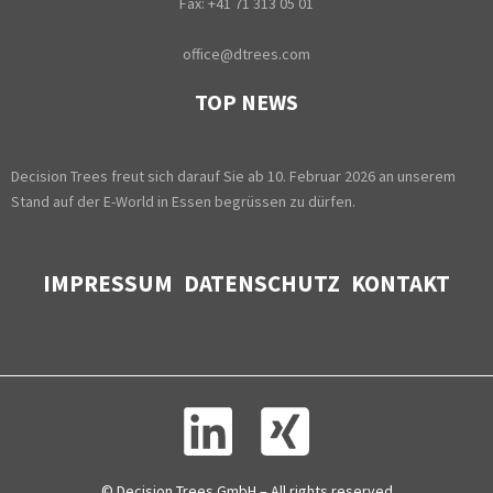
Fax: +41 71 313 05 01
office@dtrees.com
TOP NEWS
Decision Trees freut sich darauf Sie ab 10. Februar 2026 an unserem
Stand auf der E-World in Essen begrüssen zu dürfen.
IMPRESSUM
DATENSCHUTZ
KONTAKT
© Decision Trees GmbH – All rights reserved