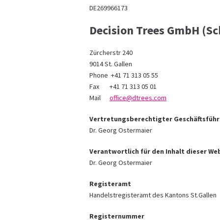
DE269966173
Decision Trees GmbH (Sc
Zürcherstr 240
9014 St. Gallen
Phone +41 71 313 05 55
Fax +41 71 313 05 01
Mail
office@dtrees.com
Vertretungsberechtigter Geschäftsführ
Dr. Georg Ostermaier
Verantwortlich für den Inhalt dieser W
Dr. Georg Ostermaier
Registeramt
Handelstregisteramt des Kantons St.Gallen
Registernummer