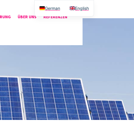
German
English
ERUNG
ÜBER UNS
REFERENZEN