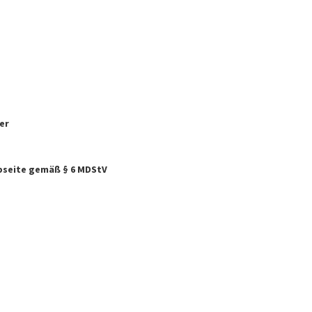
er
ebseite gemäß § 6 MDStV