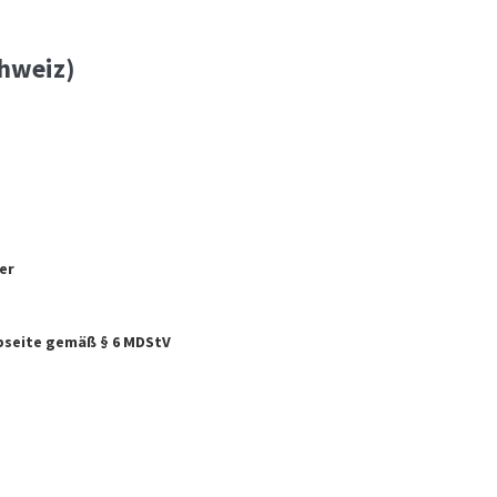
hweiz)
er
ebseite gemäß § 6 MDStV