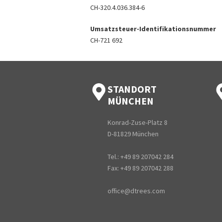
CH-320.4.036.384-6
Umsatzsteuer-Identifikationsnummer
CH-721 692
STANDORT
MÜNCHEN
Konrad-Zuse-Platz 8
D-81829 München
Tel.: +49 89 207042 284
Fax: +49 89 207042 288
office@dtrees.com