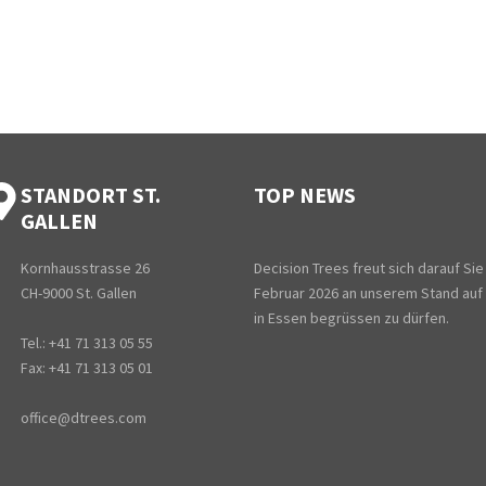
STANDORT ST.
TOP NEWS
GALLEN
Kornhausstrasse 26
Decision Trees freut sich darauf Sie
CH-9000 St. Gallen
Februar 2026 an unserem Stand auf
in Essen begrüssen zu dürfen.
Tel.: +41 71 313 05 55
Fax: +41 71 313 05 01
office@dtrees.com