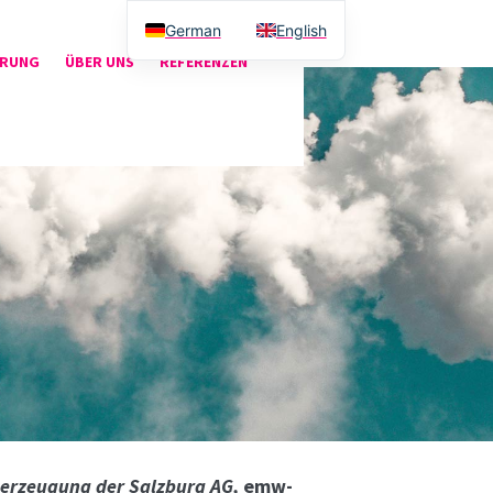
German
English
ERUNG
ÜBER UNS
REFERENZEN
eerzeugung der Salzburg AG,
emw-